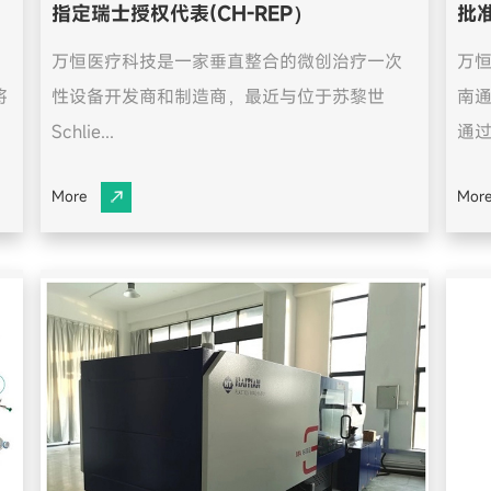
指定瑞士授权代表(CH-REP）
批
万恒医疗科技是一家垂直整合的微创治疗一次
万
将
性设备开发商和制造商，最近与位于苏黎世
南
Schlie...
通过T
More
Mor