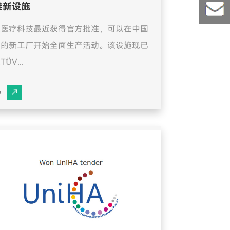
+86-
准新设施
恒医疗科技最近获得官方批准，可以在中国
513-
info@v
通的新工厂开始全面生产活动。该设施现已
ÜV...
8692-
e
0166