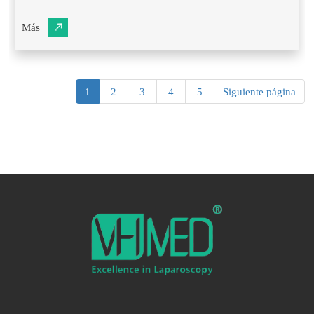
Más
1
2
3
4
5
Siguiente página